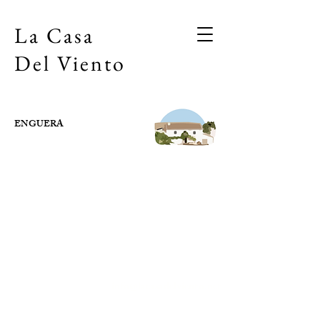
La Casa
Del Viento
ENGUERA
La Casa
info@lacasadelviento.net
Del
+34 647 23 20 22