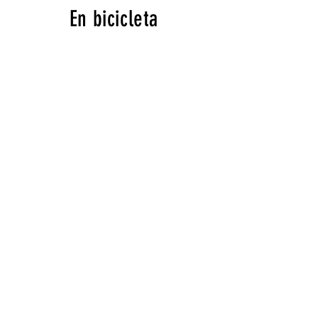
En bicicleta
Sumérgete en el espíritu aventurero y pedalea
hasta nuestro albergue. Recorrer en bicicleta los
encantadores senderos y rutas panorámicas que
rodean las montañas es una forma inolvidable
de llegar a nuestro acogedor refugio.